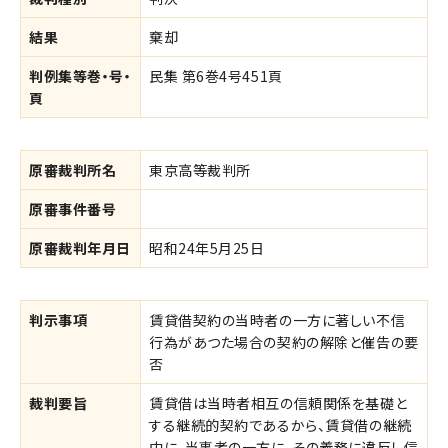
結果
棄却
判例集等巻・号・
民集 第6巻4号451頁
頁
原審裁判所名
東京高等裁判所
原審事件番号
原審裁判年月日
昭和24年5月25日
判示事項
賃貸借契約の当時者の一方に著しい不信
行為があつた場合の契約の解除と催告の要
否
裁判要旨
賃貸借は当時者相互の信頼関係を基礎と
する継続的契約であるから、賃貸借の継続
中に、当事者の一方に、その義務に違反し信