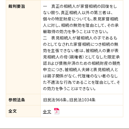
裁判要旨
一 真正の相続人が家督相続の回復をし
ない限り、真正相続人以外の第三者は、
個々の特定財産についても、表見家督相続
人に対し、相続の無効を理由として、その承
継取得の効力を争うことはできない。
二 表見相続人が被相続人の子であるも
のとしてなされた家督相続につき相続の無
効を主張できない者は、被相続人の妻が表
見相続人の母（親権者）としてなした限定承
認および債務弁済のための相続財産の競売
申立につき、被相続人夫婦と表見相続人と
は親子関係がなく、代理権のない者のなし
た不適法な行為であることを理由として、そ
の効力を争うことはできない。
参照法条
旧民法966条，旧民法1034条
全文
全文