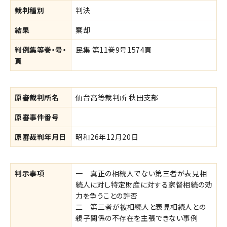
裁判種別
判決
結果
棄却
判例集等巻・号・
民集 第11巻9号1574頁
頁
原審裁判所名
仙台高等裁判所 秋田支部
原審事件番号
原審裁判年月日
昭和26年12月20日
判示事項
一 真正の相続人でない第三者が表見相
続人に対し特定財産に対する家督相続の効
力を争うことの許否
二 第三者が被相続人と表見相続人との
親子関係の不存在を主張できない事例