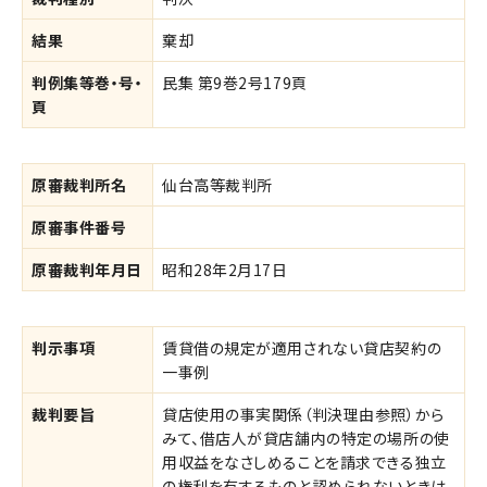
結果
棄却
判例集等巻・号・
民集 第9巻2号179頁
頁
原審裁判所名
仙台高等裁判所
原審事件番号
原審裁判年月日
昭和28年2月17日
判示事項
賃貸借の規定が適用されない貸店契約の
一事例
裁判要旨
貸店使用の事実関係（判決理由参照）から
みて、借店人が貸店舗内の特定の場所の使
用収益をなさしめることを請求できる独立
の権利を有するものと認められないときは、