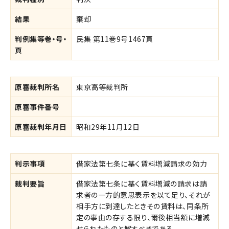
結果
棄却
判例集等巻・号・
民集 第11巻9号1467頁
頁
原審裁判所名
東京高等裁判所
原審事件番号
原審裁判年月日
昭和29年11月12日
判示事項
借家法第七条に基く賃料増減請求の効力
裁判要旨
借家法第七条に基く賃料増減の請求は請
求者の一方的意思表示を以て足り、それが
相手方に到達したときその賃料は、同条所
定の事由の存する限り、爾後相当額に増減
せられたものと解すべきである。