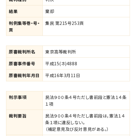
結果
棄却
判例集等巻・号・
集民 第215号253頁
頁
原審裁判所名
東京高等裁判所
原審事件番号
平成15(ネ)4888
原審裁判年月日
平成16年3月11日
判示事項
民法９００条４号ただし書前段と憲法１４条
１項
裁判要旨
民法９００条４号ただし書前段は，憲法１４
条１項に違反しない。
（補足意見及び反対意見がある。）