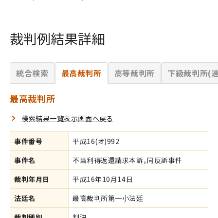
裁判例結果詳細
統合検索
最高裁判所
高等裁判所
下級裁判所(速
最高裁判所
検索結果一覧表示画面へ戻る
事件番号
平成16(オ)992
事件名
不当利得返還請求本訴，同反訴事件
裁判年月日
平成16年10月14日
法廷名
最高裁判所第一小法廷
裁判種別
判決