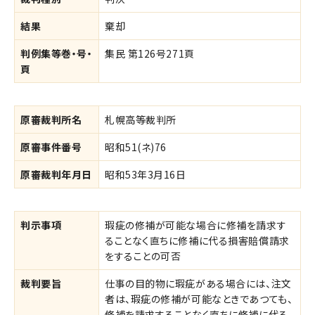
結果
棄却
判例集等巻・号・
集民 第126号271頁
頁
原審裁判所名
札幌高等裁判所
原審事件番号
昭和51(ネ)76
原審裁判年月日
昭和53年3月16日
判示事項
瑕疵の修補が可能な場合に修補を請求す
ることなく直ちに修補に代る損害賠償請求
をすることの可否
裁判要旨
仕事の目的物に瑕疵がある場合には、注文
者は、瑕疵の修補が可能なときであつても、
修補を請求することなく直ちに修補に代る