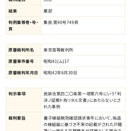
結果
棄却
判例集等巻・号・
集民 第90号749頁
頁
原審裁判所名
東京高等裁判所
原審事件番号
昭和41(ム)17
原審裁判年月日
昭和42年6月30日
判示事項
民訴法第四二〇条第一項第六号にいう「判
決ノ証拠ト為リタル文書」にあたらないとさ
れた事例
裁判要旨
養子縁組無効確認請求事件において、偽造
の縁組届に基づき不実の記載がされた戸籍
簿に一致する戸籍謄本が証拠として提出さ