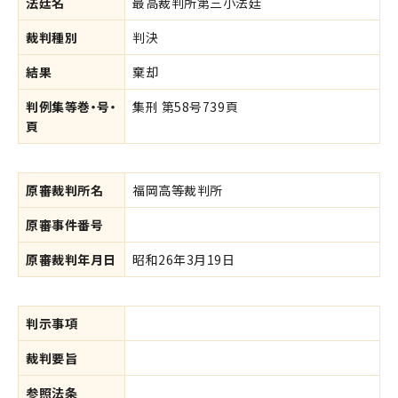
法廷名
最高裁判所第三小法廷
裁判種別
判決
結果
棄却
判例集等巻・号・
集刑 第58号739頁
頁
原審裁判所名
福岡高等裁判所
原審事件番号
原審裁判年月日
昭和26年3月19日
判示事項
裁判要旨
参照法条