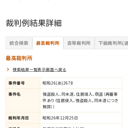
裁判例結果詳細
統合検索
最高裁判所
高等裁判所
下級裁判所(速
最高裁判所
検索結果一覧表示画面へ戻る
事件番号
昭和26(あ)2678
事件名
強盗殺人、同未遂、住居侵入、窃盗（再審事
件あり（住居侵入，強盗殺人，同未遂につき
無罪））
裁判年月日
昭和26年12月25日