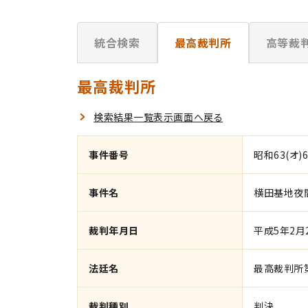
統合検索
最高裁判所
高等裁
最高裁判所
検索結果一覧表示画面へ戻る
事件番号
昭和63(オ)6
事件名
横田基地夜
裁判年月日
平成5年2月
法廷名
最高裁判所
裁判種別
判決