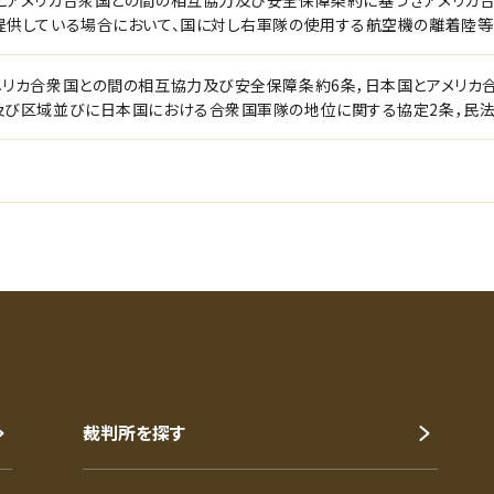
とアメリカ合衆国との間の相互協力及び安全保障条約に基づきアメリカ
提供している場合において、国に対し右軍隊の使用する航空機の離着陸等
メリカ合衆国との間の相互協力及び安全保障条約6条，日本国とアメリカ
及び区域並びに日本国における合衆国軍隊の地位に関する協定2条，民法19
裁判所を探す