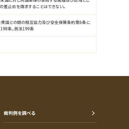
合衆国に対し同国軍隊の使用する施設及び区域とし
の差止めを請求することはできない。
合衆国との間の相互協力及び安全保障条約第6条に
8条，民法199条
裁判例を調べる