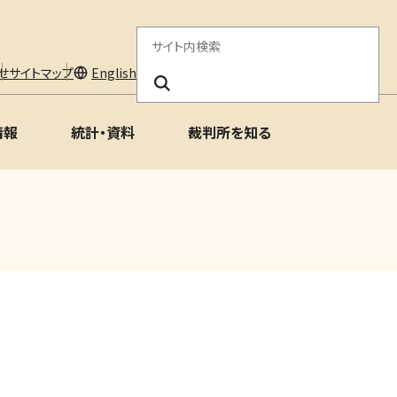
サ
イ
せ
サイトマップ
English
ト
情報
統計・資料
裁判所を知る
内
検
索