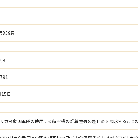
号359頁
判所
791
月15日
メリカ合衆国軍隊の使用する航空機の離着陸等の差止めを請求すること