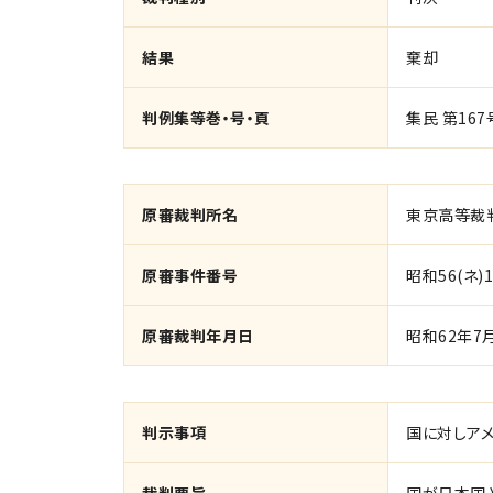
結果
棄却
判例集等巻・号・頁
集民 第167
原審裁判所名
東京高等裁
原審事件番号
昭和56(ネ)1
原審裁判年月日
昭和62年7
判示事項
国に対しア