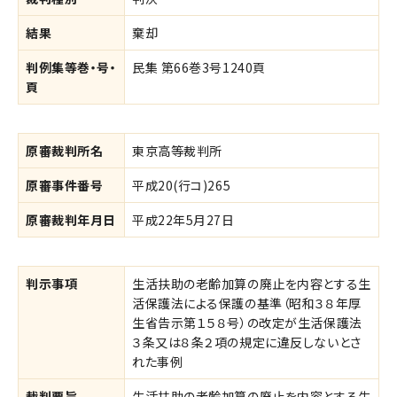
結果
棄却
判例集等巻・号・
民集 第66巻3号1240頁
頁
原審裁判所名
東京高等裁判所
原審事件番号
平成20(行コ)265
原審裁判年月日
平成22年5月27日
判示事項
生活扶助の老齢加算の廃止を内容とする生
活保護法による保護の基準（昭和３８年厚
生省告示第１５８号）の改定が生活保護法
３条又は８条２項の規定に違反しないとさ
れた事例
裁判要旨
生活扶助の老齢加算の廃止を内容とする生