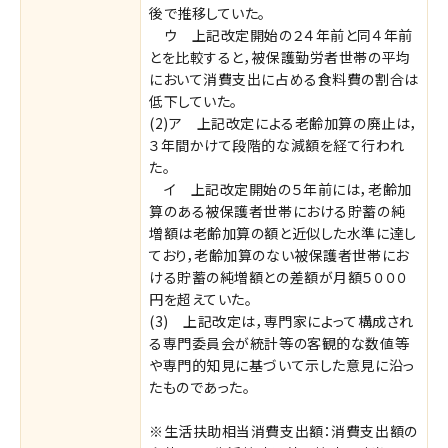
後で推移していた。
ウ 上記改定開始の２４年前と同４年前
とを比較すると，被保護勤労者世帯の平均
において消費支出に占める食料費の割合は
低下していた。
(2)ア 上記改定による老齢加算の廃止は，
３年間かけて段階的な減額を経て行われ
た。
イ 上記改定開始の５年前には，老齢加
算のある被保護者世帯における貯蓄の純
増額は老齢加算の額と近似した水準に達し
ており，老齢加算のない被保護者世帯にお
ける貯蓄の純増額との差額が月額５０００
円を超えていた。
(3) 上記改定は，専門家によって構成され
る専門委員会が統計等の客観的な数値等
や専門的知見に基づいて示した意見に沿っ
たものであった。
※生活扶助相当消費支出額：消費支出額の