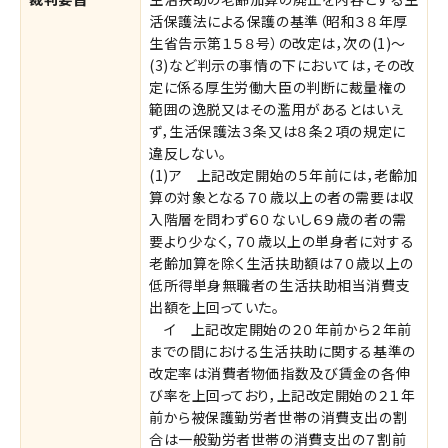
活保護法による保護の基準（昭和３８年厚
生省告示第１５８号）の改定は，次の(1)〜
(3)など判示の事情の下においては，その改
定に係る厚生労働大臣の判断に裁量権の
範囲の逸脱又はその濫用があるとはいえ
ず，生活保護法３条又は８条２項の規定に
違反しない。
(1)ア 上記改定開始の５年前には，老齢加
算の対象となる７０歳以上の者の需要は収
入階層を問わず６０ないし６９歳の者の需
要より少なく，７０歳以上の単身者に対する
老齢加算を除く生活扶助額は７０歳以上の
低所得単身無職者の生活扶助相当消費支
出額を上回っていた。
イ 上記改定開始の２０年前から２年前
までの間における生活扶助に関する基準の
改定率は消費者物価指数及び賃金の各伸
び率を上回っており，上記改定開始の２１年
前から被保護勤労者世帯の消費支出の割
合は一般勤労者世帯の消費支出の７割前