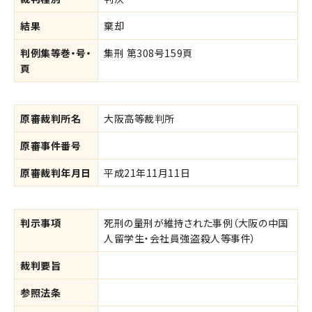
結果
棄却
判例集等巻・号・
集刑 第308号159頁
頁
原審裁判所名
大阪高等裁判所
原審事件番号
原審裁判年月日
平成21年11月11日
判示事項
死刑の量刑が維持された事例（大阪の中国
人留学生・会社員強盗殺人等事件）
裁判要旨
参照法条