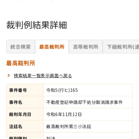
裁判例結果詳細
統合検索
最高裁判所
高等裁判所
下級裁判所(速
最高裁判所
検索結果一覧表示画面へ戻る
事件番号
令和5(行ヒ)165
事件名
不動産登記申請却下処分取消請求事件
裁判年月日
令和6年11月12日
法廷名
最高裁判所第三小法廷
裁判種別
判決