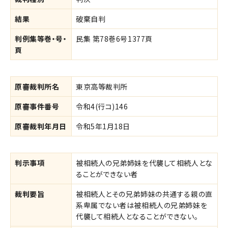
結果
破棄自判
判例集等巻・号・
民集 第78巻6号1377頁
頁
原審裁判所名
東京高等裁判所
原審事件番号
令和4(行コ)146
原審裁判年月日
令和5年1月18日
判示事項
被相続人の兄弟姉妹を代襲して相続人とな
ることができない者
裁判要旨
被相続人とその兄弟姉妹の共通する親の直
系卑属でない者は被相続人の兄弟姉妹を
代襲して相続人となることができない。