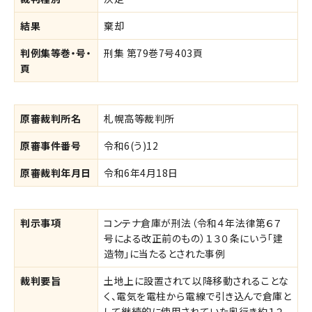
結果
棄却
判例集等巻・号・
刑集 第79巻7号403頁
頁
原審裁判所名
札幌高等裁判所
原審事件番号
令和6(う)12
原審裁判年月日
令和6年4月18日
判示事項
コンテナ倉庫が刑法（令和４年法律第６７
号による改正前のもの）１３０条にいう「建
造物」に当たるとされた事例
裁判要旨
土地上に設置されて以降移動されることな
く、電気を電柱から電線で引き込んで倉庫と
して継続的に使用されていた奥行き約１２