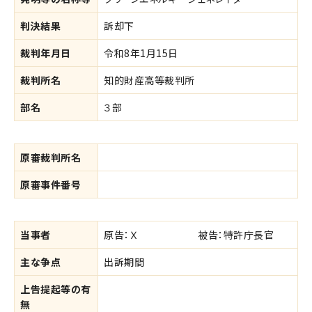
判決結果
訴却下
裁判年月日
令和8年1月15日
裁判所名
知的財産高等裁判所
部名
３部
原審裁判所名
原審事件番号
当事者
原告：Ｘ
被告：特許庁長官
主な争点
出訴期間
上告提起等の有
無