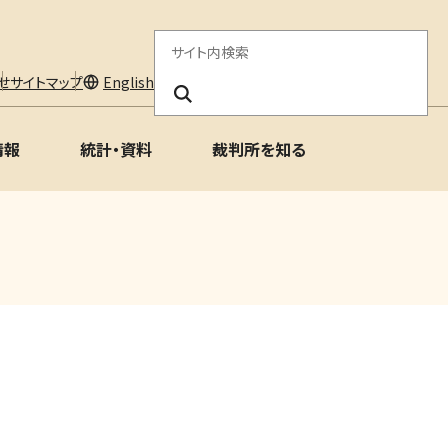
サ
イ
せ
サイトマップ
English
ト
情報
統計・資料
裁判所を知る
内
検
索