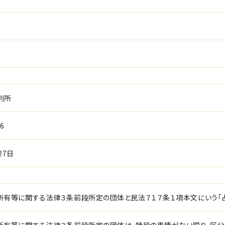
判所
6
27日
所有等に関する法律３条前段所定の団体と民法７１７条１項本文にいう「