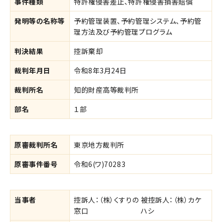
事件種類
特許権侵害差止、特許権侵害損害賠償
発明等の名称等
予約管理装置、予約管理システム、予約管
理方法及び予約管理プログラム
判決結果
控訴棄却
裁判年月日
令和8年3月24日
裁判所名
知的財産高等裁判所
部名
１部
原審裁判所名
東京地方裁判所
原審事件番号
令和6(ワ)70283
当事者
控訴人：（株）くすりの
被控訴人：（株）カケ
窓口
ハシ