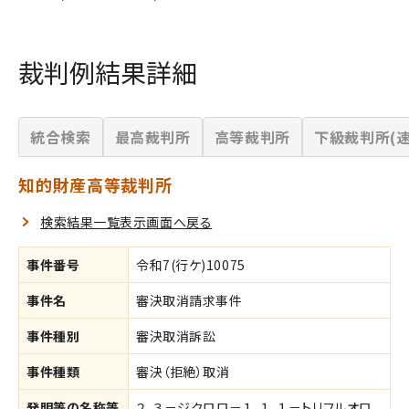
裁判例結果詳細
統合検索
最高裁判所
高等裁判所
下級裁判所(速
知的財産高等裁判所
検索結果一覧表示画面へ戻る
事件番号
令和7(行ケ)10075
事件名
審決取消請求事件
事件種別
審決取消訴訟
事件種類
審決（拒絶）取消
発明等の名称等
２，３－ジクロロ－１，１，１－トリフルオロ