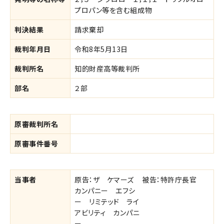
プロパン等を含む組成物
判決結果
請求棄却
裁判年月日
令和8年5月13日
裁判所名
知的財産高等裁判所
部名
２部
原審裁判所名
原審事件番号
当事者
原告：ザ ケマーズ
被告：特許庁長官
カンパニー エフシ
ー リミテッド ライ
アビリティ カンパニ
ー