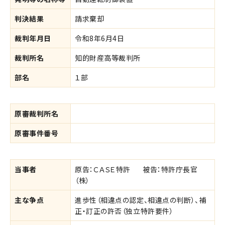
判決結果
請求棄却
裁判年月日
令和8年6月4日
裁判所名
知的財産高等裁判所
部名
１部
原審裁判所名
原審事件番号
当事者
原告：ＣＡＳＥ特許
被告：特許庁長官
（株）
主な争点
進歩性（相違点の認定、相違点の判断）、補
正・訂正の許否（独立特許要件）