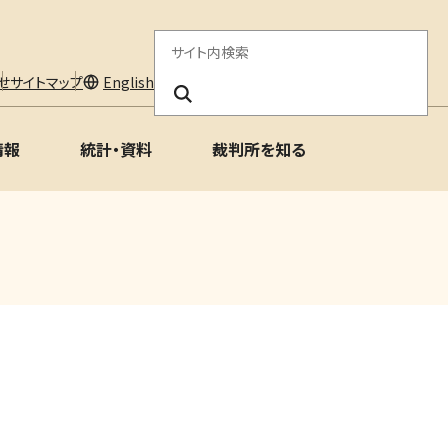
サ
イ
せ
サイトマップ
English
ト
情報
統計・資料
裁判所を知る
内
検
索