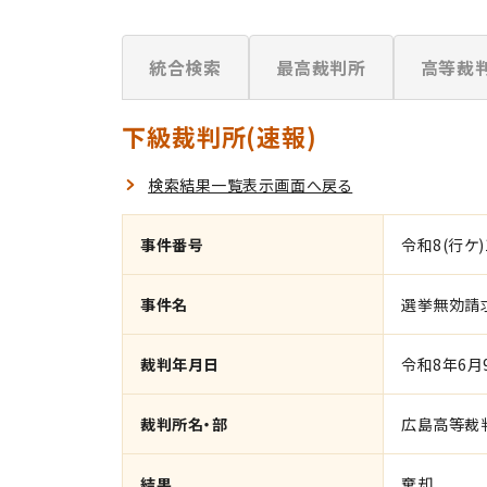
統合検索
最高裁判所
高等裁
下級裁判所(速報)
検索結果一覧表示画面へ戻る
事件番号
令和8(行ケ)
事件名
選挙無効請
裁判年月日
令和8年6月
裁判所名・部
広島高等裁
結果
棄却