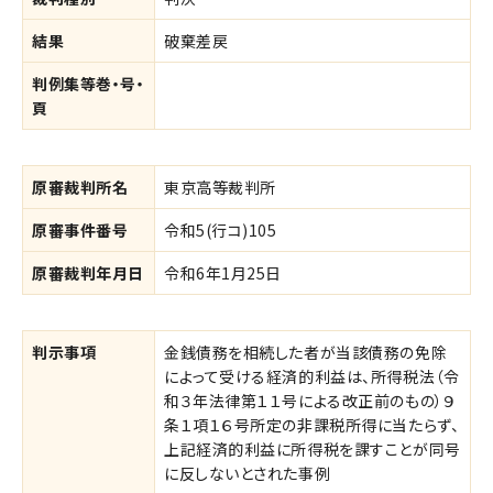
結果
破棄差戻
判例集等巻・号・
頁
原審裁判所名
東京高等裁判所
原審事件番号
令和5(行コ)105
原審裁判年月日
令和6年1月25日
判示事項
金銭債務を相続した者が当該債務の免除
によって受ける経済的利益は、所得税法（令
和３年法律第１１号による改正前のもの）９
条１項１６号所定の非課税所得に当たらず、
上記経済的利益に所得税を課すことが同号
に反しないとされた事例