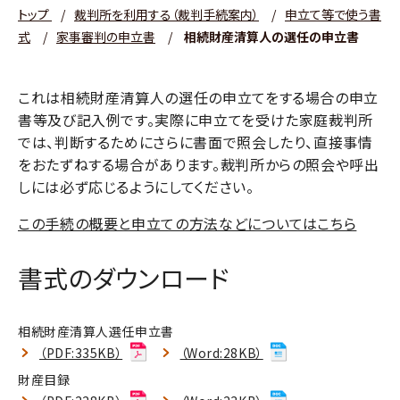
トップ
/
裁判所を利用する（裁判手続案内）
/
申立て等で使う書
式
/
家事審判の申立書
/
相続財産清算人の選任の申立書
これは相続財産清算人の選任の申立てをする場合の申立
書等及び記入例です。実際に申立てを受けた家庭裁判所
では、判断するためにさらに書面で照会したり、直接事情
をおたずねする場合があります。裁判所からの照会や呼出
しには必ず応じるようにしてください。
この手続の概要と申立ての方法などについてはこちら
書式のダウンロード
相続財産清算人選任申立書
（PDF:335KB）
（Word:28KB）
財産目録