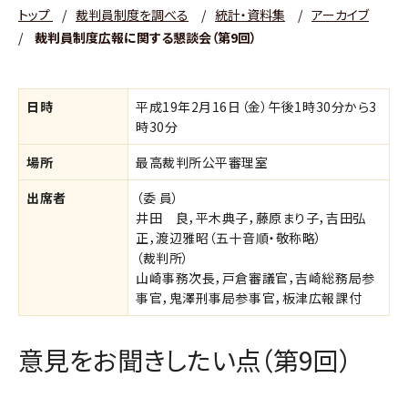
トップ
/
裁判員制度を調べる
/
統計・資料集
/
アーカイブ
/
裁判員制度広報に関する懇談会（第9回）
日時
平成19年2月16日（金）午後1時30分から3
時30分
場所
最高裁判所公平審理室
出席者
（委 員）
井田 良，平木典子，藤原まり子，吉田弘
正，渡辺雅昭（五十音順・敬称略）
（裁判所）
山崎事務次長，戸倉審議官，吉崎総務局参
事官，鬼澤刑事局参事官，板津広報課付
意見をお聞きしたい点（第9回）