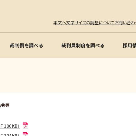
本文へ
文字サイズの調整について
お問い合わ
裁判例を調べる
裁判員制度を調べる
採用
法令等
100KB）
334KB）