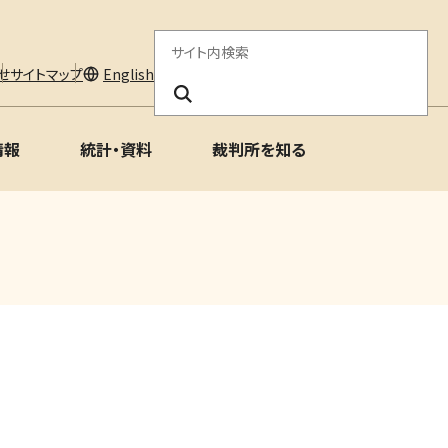
サ
せ
サイトマップ
English
イ
ト
情報
統計・資料
裁判所を知る
内
検
索