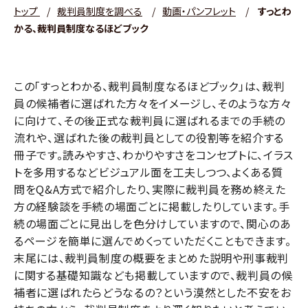
トップ
/
裁判員制度を調べる
/
動画・パンフレット
/
すっとわ
かる、裁判員制度なるほどブック
この「すっとわかる、裁判員制度なるほどブック」は、裁判
員の候補者に選ばれた方々をイメージし、そのような方々
に向けて、その後正式な裁判員に選ばれるまでの手続の
流れや、選ばれた後の裁判員としての役割等を紹介する
冊子です。読みやすさ、わかりやすさをコンセプトに、イラス
トを多用するなどビジュアル面を工夫しつつ、よくある質
問をQ&A方式で紹介したり、実際に裁判員を務め終えた
方の経験談を手続の場面ごとに掲載したりしています。手
続の場面ごとに見出しを色分けしていますので、関心のあ
るページを簡単に選んでめくっていただくこともできます。
末尾には、裁判員制度の概要をまとめた説明や刑事裁判
に関する基礎知識なども掲載していますので、裁判員の候
補者に選ばれたらどうなるの？という漠然とした不安をお