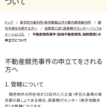
ついて
トップ
/
東京地方裁判所/東京簡裁以外の都内簡易裁判所
/
裁
判手続を利用する方へ
/
民事第21部（民事執行センター・インフォ
メーション21）
/
不動産競売事件（担保不動産競売、強制競売）の
申立てについて
不動産競売事件の申立てをされる
方へ
1. 管轄について
競売物件の所在地が23区内と八丈島・伊豆大島等の東
京都の島しょである場合，民事執行センター（東京地裁本
庁）の管轄になります。