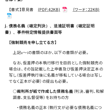
【書式】意見書
(PDF:42KB)
（ワード：22KB)
j.
債務名義（確定判決）、送達証明書（確定証明
書）、事件特定情報提供書面等
【
強制競売
を申し立てる方】
上記
～
の書類のほか、以下の書類が必要。
a
i
なお、仮差押の本執行移行を目的とした強制競売の
場合は、その旨記載した上申書及び仮差押決定正本の
写し（仮差押執行後に名義が移転している場合は写し
でなく正本が必要）の提出も必要。
○
裁判所が紙で作成した債務名義
（判決、審判、和解
調書、支払督促等）をお持ちの方
・債務名義の正本（執行文が必要な債務名義につ