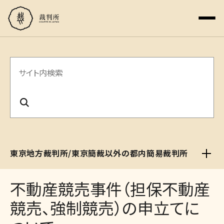
サ
イ
ト
内
検
東京地方裁判所/東京簡裁以外の都内簡易裁判所
索
不動産競売事件（担保不動産
競売、強制競売）の申立てに