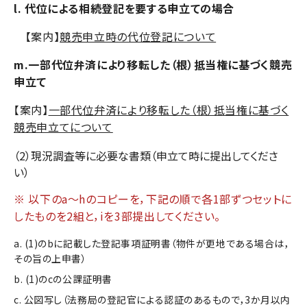
l. 代位による相続登記を要する申立ての場合
【案内】
競売申立時の代位登記について
m.一部代位弁済により移転した（根）抵当権に基づく競売
申立て
【案内】
一部代位弁済により移転した（根）抵当権に基づく
競売申立てについて
（2）現況調査等に必要な書類（申立て時に提出してくださ
い）
※ 以下のa～hのコピーを，下記の順で各1部ずつセットに
したものを2組と，iを3部提出してください。
a. (1)のbに記載した登記事項証明書（物件が更地である場合は，
その旨の上申書）
b. (1)のcの公課証明書
c. 公図写し（法務局の登記官による認証のあるもので，3か月以内