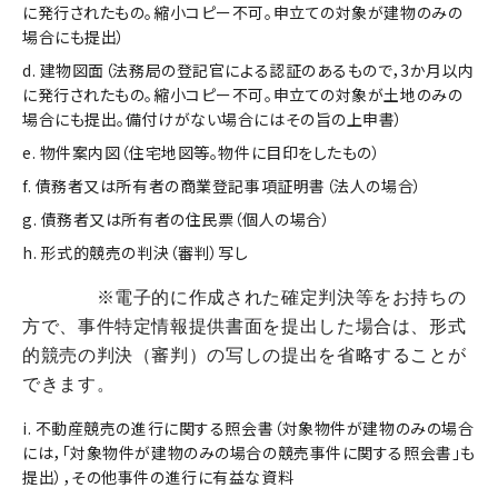
に発行されたもの。縮小コピー不可。申立ての対象が建物のみの
場合にも提出）
d. 建物図面（法務局の登記官による認証のあるもので，3か月以内
に発行されたもの。縮小コピー不可。申立ての対象が土地のみの
場合にも提出。備付けがない場合にはその旨の上申書）
e. 物件案内図（住宅地図等。物件に目印をしたもの）
f. 債務者又は所有者の商業登記事項証明書（法人の場合）
g. 債務者又は所有者の住民票（個人の場合）
h. 形式的競売の判決（審判）写し
※電子的に作成された確定判決等をお持ちの
方で、事件特定情報提供書面を提出した場合は、形式
的競売の判決（審判）の写しの提出を省略することが
できます。
i. 不動産競売の進行に関する照会書（対象物件が建物のみの場合
には，「対象物件が建物のみの場合の競売事件に関する照会書」も
提出），その他事件の進行に有益な資料