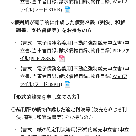
立書、当事者目録、請求債権目録、物件目録）
フ
Word
ァイル
ワード
(
:31KB)
○裁判所が電子的に作成した債務名義（判決、和解
調書、支払督促等）をお持ちの方
【書式 電子債務名義用】不動産強制競売申立書（申
立書、当事者目録、請求債権目録、物件目録）
ファ
PDF
イル
(PDF:283KB)
【書式 電子債務名義用】不動産強制競売申立書（申
立書、当事者目録、請求債権目録、物件目録）
フ
Word
ァイル
ワード
(
:39KB)
【形式的競売を申し立てる方】
○
裁判所が紙で作成した確定判決等
（競売を命じる判
決、審判、和解調書等）をお持ちの方
【書式 紙の確定判決等用】形式的競売申立書（申立