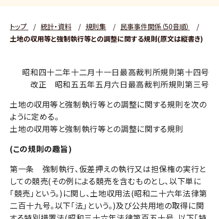
トップ
/
統計・資料
/
規則集
/
民事事件関係（50音順）
/
土地の収用等と強制執行等との調整に関する規則(原文は縦書き)
昭和四十二年十二月十一日最高裁判所規則第十四号
改正 昭和五五年五月六日最高裁判所規則第三号
土地の収用等と強制執行等との調整に関する規則を次の
ように定める。
土地の収用等と強制執行等との調整に関する規則
(この規則の趣旨)
第一条 強制執行、仮差押えの執行又は担保権の実行と
しての競売(その例による競売を含むものとし、以下単に
「競売」という。)に関し、土地収用法(昭和二十六年法律第
二百十九号。以下「法」という。)及び公共用地の取得に関
する特別措置法(昭和三十六年法律第百五十号。以下「特