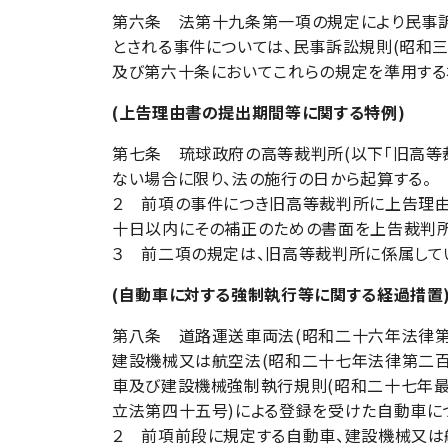
第六条 法第十九条第一項の規定により民事訴
とされる事件については、民事訴訟規則(昭和
及び第六十条においてこれらの規定を準用する
(上告理由書の提出期間等に関する特例)
第七条 琉球政府の高等裁判所(以下「旧高等
ない場合に限り、法の施行の日から起算する。
２ 前項の事件につき旧高等裁判所に上告理由
十日以内にその補正のための書面を上告裁判所
３ 前二項の規定は、旧高等裁判所に係属して
(自動車に対する強制執行等に関する経過措置
第八条 道路運送車両法(昭和二十六年法律第
建設機械又は航空法(昭和二十七年法律第二百
車及び建設機械強制執行規則(昭和二十七年最
立法第四十五号)による登録を受けた自動車に
２ 前項前段に規定する自動車、建設機械又は