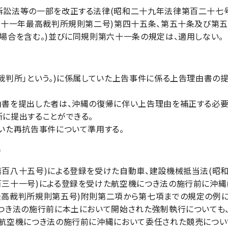
訟法等の一部を改正する法律(昭和二十九年法律第百二十七号
三十一年最高裁判所規則第二号)第四十五条、第五十条及び第
場合を含む。)並びに同規則第六十一条の規定は、適用しない。
裁判所」という。)に係属していた上告事件に係る上告理由書の
書を提出した者は、沖縄の復帰に伴い上告理由を補正する必要
に提出することができる。
いた再抗告事件について準用する。
)
百八十五号)による登録を受けた自動車、建設機械抵当法(昭
三十一号)による登録を受けた航空機につき法の施行前に沖縄
高裁判所規則第五号)附則第二項から第七項までの規定の例に
つき法の施行前に本土において開始された強制執行についても、
航空機につき法の施行前に沖縄において委任された競売につい