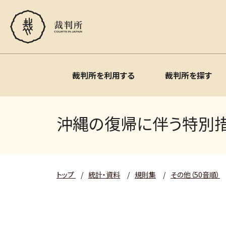
裁判所を利用する
裁判所を探す
沖縄の復帰に伴う特別措
トップ
/
統計・資料
/
規則集
/
その他（50音順）