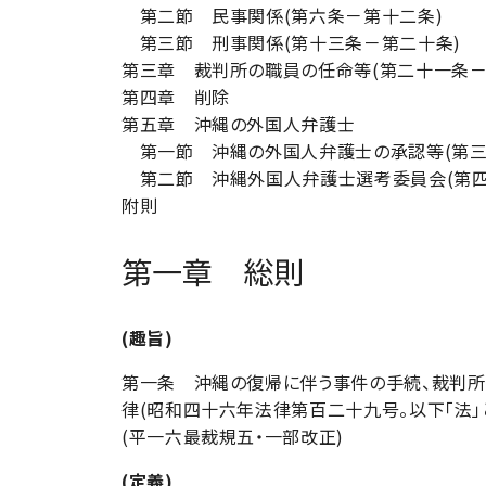
第二節 民事関係(第六条－第十二条)
第三節 刑事関係(第十三条－第二十条)
第三章 裁判所の職員の任命等(第二十一条－
第四章 削除
第五章 沖縄の外国人弁護士
第一節 沖縄の外国人弁護士の承認等(第三
第二節 沖縄外国人弁護士選考委員会(第四
附則
第一章 総則
(趣旨)
第一条 沖縄の復帰に伴う事件の手続、裁判所
律(昭和四十六年法律第百二十九号。以下「法」
(平一六最裁規五・一部改正)
(定義)