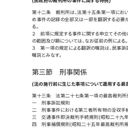
(民政府の裁判所の事件に関する特例)
第十二条 裁判所は、法第十五条第一項にお
め事件の記録の全部又は一部を翻訳する必要が
る。
２ 前項に規定する事件に関する申立てその他
の範囲及び額については、なお従前の例による。
３ 第一項の規定による翻訳の嘱託は、民事訴
嘱託とみなす。
第三節 刑事関係
(法の施行前に生じた事項について適用する最
第十三条 法第二十七条第一項の最高裁判所規
一 刑事訴訟規則
二 刑事事件における第三者所有物の没収手続
三 交通事件即決裁判手続規則(昭和二十九
四 刑事補償規則(昭和二十五年最高裁判所規