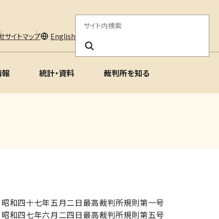
サ
せ
サイトマップ
English
イ
ト
情報
統計・資料
裁判所を知る
内
検
索
昭和四十七年五月二日最高裁判所規則第一号
 昭和四七年六月二四日最高裁判所規則第五号