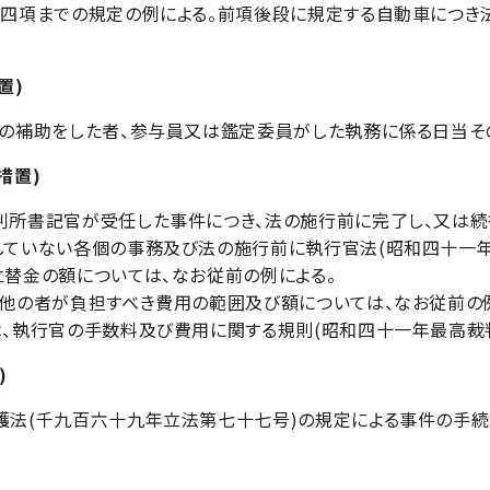
四項までの規定の例による。前項後段に規定する自動車につき
置)
の補助をした者、参与員又は鑑定委員がした執務に係る日当そ
措置)
所書記官が受任した事件につき、法の施行前に完了し、又は続
していない各個の事務及び法の施行前に執行官法(昭和四十一
替金の額については、なお従前の例による。
他の者が負担すべき費用の範囲及び額については、なお従前の例
、執行官の手数料及び費用に関する規則(昭和四十一年最高裁
)
法(千九百六十九年立法第七十七号)の規定による事件の手続