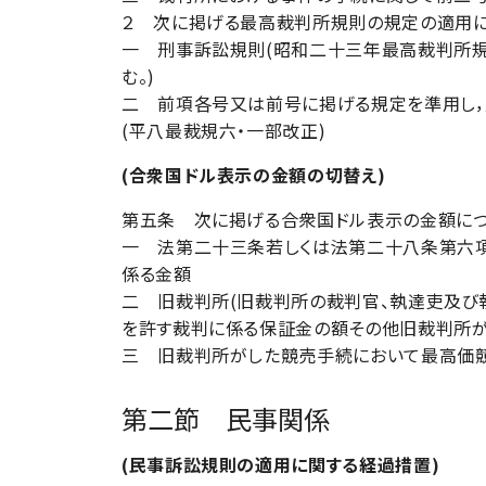
２ 次に掲げる最高裁判所規則の規定の適用に
一 刑事訴訟規則(昭和二十三年最高裁判所規
む。)
二 前項各号又は前号に掲げる規定を準用し，
(平八最裁規六・一部改正)
(合衆国ドル表示の金額の切替え)
第五条 次に掲げる合衆国ドル表示の金額につ
一 法第二十三条若しくは法第二十八条第六項
係る金額
二 旧裁判所(旧裁判所の裁判官、執達吏及び
を許す裁判に係る保証金の額その他旧裁判所
三 旧裁判所がした競売手続において最高価
第二節 民事関係
(民事訴訟規則の適用に関する経過措置)