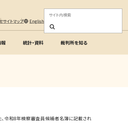
サ
せ
サイトマップ
English
イ
ト
情報
統計・資料
裁判所を知る
内
検
索
た、令和8年検察審査員候補者名簿に記載され