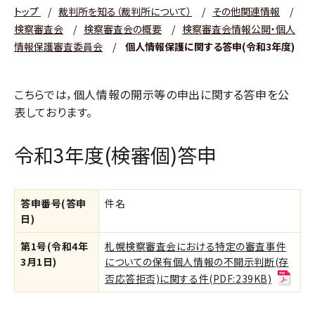
トップ
/
裁判所を知る（裁判所について）
/
その他関連情報
/
検察審査会
/
検察審査会の概要
/
検察審査会情報公開・個人
情報保護審査委員会
/
個人情報保護に関する答申(令和3年度)
こちらでは，個人情報の開示等の申出に関する答申を公
表しております。
令和3年度(検審個)答申
答申番号(答申
件名
日)
第1号(令和4年
札幌検察審査会における特定の審査事件
3月1日)
についての保有個人情報の不開示判断(存
否応答拒否)に関する件(PDF:239KB)