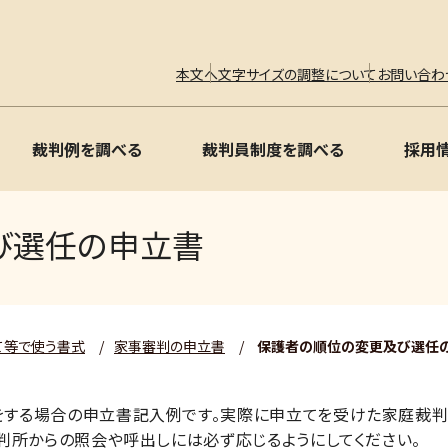
本文へ
文字サイズの調整について
お問い合わ
裁判例を調べる
裁判員制度を調べる
採用
び選任の申立書
て等で使う書式
/
家事審判の申立書
/
保護者の順位の変更及び選任
する場合の申立書記入例です。実際に申立てを受けた家庭裁判
判所からの照会や呼出しには必ず応じるようにしてください。