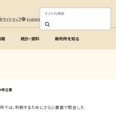
サ
せ
サイトマップ
English
イ
ト
情報
統計・資料
裁判所を知る
内
検
索
の申立書
所では，判断するためにさらに書面で照会した