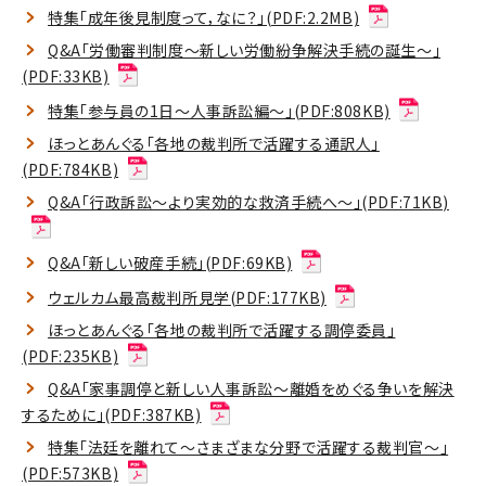
特集「成年後見制度って，なに？」(PDF:2.2MB)
Q&A「労働審判制度～新しい労働紛争解決手続の誕生～」
(PDF:33KB)
特集「参与員の1日～人事訴訟編～」(PDF:808KB)
ほっとあんぐる「各地の裁判所で活躍する通訳人」
(PDF:784KB)
Q&A「行政訴訟～より実効的な救済手続へ～」(PDF:71KB)
Q&A「新しい破産手続」(PDF:69KB)
ウェルカム最高裁判所見学(PDF:177KB)
ほっとあんぐる「各地の裁判所で活躍する調停委員」
(PDF:235KB)
Q&A「家事調停と新しい人事訴訟～離婚をめぐる争いを解決
するために」(PDF:387KB)
特集「法廷を離れて～さまざまな分野で活躍する裁判官～」
(PDF:573KB)