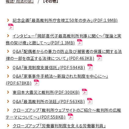
報誌「司法の窓」
/
【その他】
記念企画「最高裁判所庁舎竣工50年の歩み」(PDF:1.9MB)
インタビュー「岡部喜代子最高裁判所判事に聞く～「理論と実
務の架け橋」と題して～」(PDF:1.3MB)
Q&A「配偶者からの暴力の防止及び被害者の保護に関する法
律の一部を改正する法律について」(PDF:463KB)
Q&A「後見制度支援信託」(PDF:594KB)
Q&A「家事事件手続法～新設された制度を中心に～」
(PDF:678KB)
東日本大震災と裁判所(PDF:300KB)
Q&A「最高裁判所の法廷」(PDF:563KB)
クローズアップ「裁判所ウェブサイトのご紹介～裁判所の広報
テーマについて～」(PDF:558KB)
クローズアップ「労働審判制度を支える労働審判員」