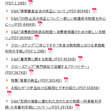
(PDF:1.1MB)
Q&A「検察審査会法の改正について」(PDF:809KB)
Q&A「DV防止法の改正について～新しい保護命令制度を中心
に～」(PDF:446KB)
Q&A「消費者団体訴訟制度～消費者保護のための新しい手続
～」(PDF:609KB)
クローズアップ「ご存じですか？年金分割制度における家庭裁
判所の手続」(PDF:1.2MB)
Q&A「養育費に関する制度」(PDF:455KB)
クローズアップ「専門訴訟で活躍するアドバイザー」
(PDF:567KB)
特集「事業の再生」(PDF:505KB)
お知らせ「小学生向け広報用ビデオの紹介」(PDF:658KB)
Q&A「犯罪の被害に遭われた方のための制度～刑事裁判手
続・少年審判手続について～」(PDF:297KB)