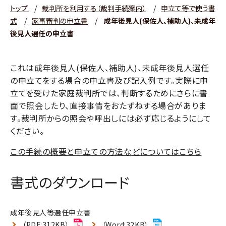
トップ
/
裁判所を利用する（裁判手続案内）
/
申立て等で使う書
式
/
家事審判の申立書
/
成年後見人(保佐人、補助人)、未成年
後見人選任の申立書
これは成年後見人(保佐人、補助人)、未成年後見人選任
の申立てをする場合の申立書及び記入例です。実際に申
立てを受けた家庭裁判所では、判断するためにさらに書
面で照会したり、直接事情をおたずねする場合がありま
す。裁判所からの照会や呼出しには必ず応じるようにして
ください。
この手続の概要と申立ての方法などについてはこちら
書式のダウンロード
成年後見人等選任申立書
（PDF:312KB）
（Word:32KB）