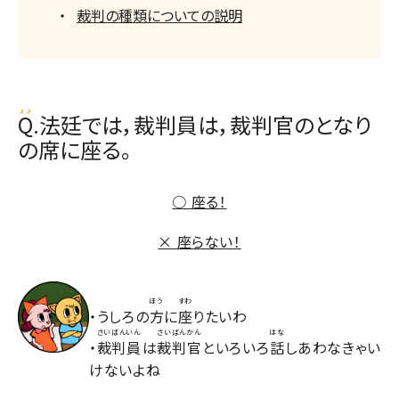
裁判の種類についての説明
Q.法廷では，裁判員は，裁判官のとなり
の席に座る。
○ 座る！
× 座らない！
ほう
すわ
・うしろの
方
に
座
りたいわ
さいばんいん
さいばんかん
はな
・
裁判員
は
裁判官
といろいろ
話
しあわなきゃい
けないよね