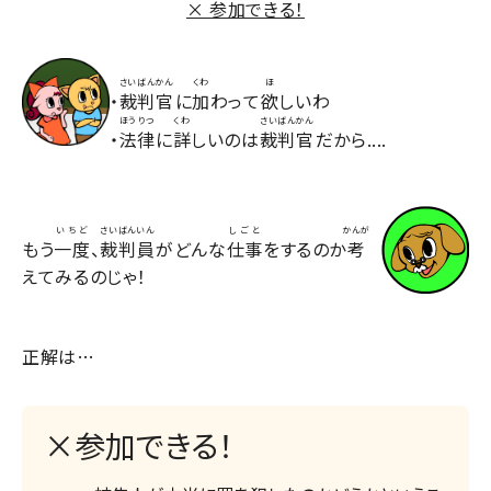
× 参加できる！
さいばんかん
くわ
ほ
・
裁判官
に
加
わって
欲
しいわ
ほうりつ
くわ
さいばんかん
・
法律
に
詳
しいのは
裁判官
だから....
いちど
さいばんいん
しごと
かんが
もう
一度
、
裁判員
がどんな
仕事
をするのか
考
えてみるのじゃ！
正解は…
×参加できる！