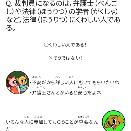
Q. 裁判員になるのは，弁護士（べんご
し）や法律（ほうりつ）の学者（がくしゃ）
など，法律（ほうりつ）にくわしい人であ
る。
○くわしい人である！
×そうではない！
ふあん
くわ
ひと
・
不安
だから
詳
しい
人
にもいてもらいたいわ
べんごし
あんしん
・
弁護士
さんとかいると
安心
だよネ
ひと
さんか
じゅうよう
いろんな
人
に
参加
してもらうことが
重要
なん
だ