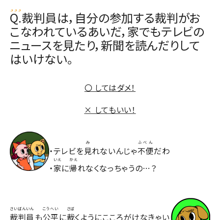
Q.裁判員は，自分の参加する裁判がお
こなわれているあいだ，家でもテレビの
ニュースを見たり，新聞を読んだりして
はいけない。
〇 してはダメ！
× してもいい！
み
ふべん
・テレビを
見
れないんじゃ
不便
だわ
いえ
かえ
・
家
に
帰
れなくなっちゃうの…？
さいばんいん
こうへい
さば
裁判員
も
公平
に
裁
くようにこころがけなきゃい