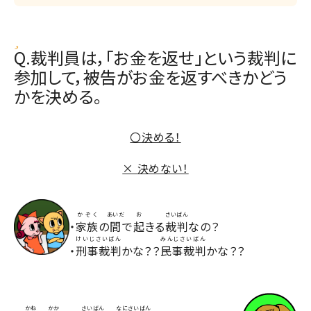
Q.裁判員は，「お金を返せ」という裁判に
参加して，被告がお金を返すべきかどう
かを決める。
〇決める！
× 決めない！
かぞく
あいだ
お
さいばん
・
家族
の
間
で
起
きる
裁判
なの？
けいじさいばん
みんじさいばん
・
刑事裁判
かな？？
民事裁判
かな？？
かね
かか
さいばん
なにさいばん