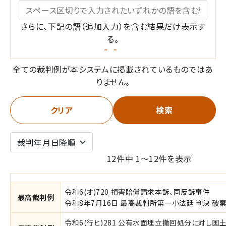
条
キーワード
件
さらに、下記の語（追加入力）を含む結果だけ表示す
る。
の
選
全ての裁判例が本システムに掲載されているものではあ
択
りません。
（
クリア
検索
o
r
/
12件中 1～12件を表示
a
令和6(オ)720 損害賠償請求本訴、同反訴事件
n
最高裁判例
令和8年7月16日 最高裁判所第一小法廷 判決 破棄差
d
令和6(行ヒ)281 公有水面埋立撤回処分に対し