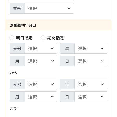
選
支部
択
（
原審裁判年月日
o
期日指定
期間指定
原
r
期
審
元号
年
/
間
裁
a
月
日
F
判
n
から
R
年
d
期
元号
年
O
月
）
間
M
月
日
日
T
-
まで
O