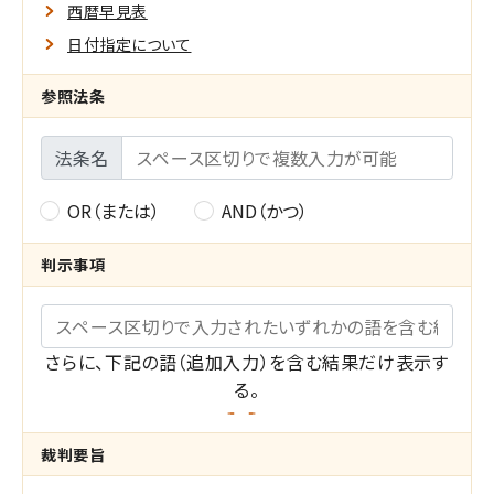
検
西暦早見表
索
日付指定について
範
参照法条
囲
法条名
指
定
OR（または）
AND（かつ）
参
の
照
判示事項
設
法
キーワード
定
条
さらに、下記の語（追加入力）を含む結果だけ表示す
-
る。
検
裁判要旨
索