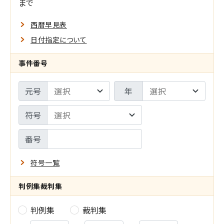
索
まで
O
範
西暦早見表
囲
日付指定について
指
事件番号
定
元号
年
の
設
符号
定
番号
符号一覧
判例集
裁判集
判例集
裁判集
判