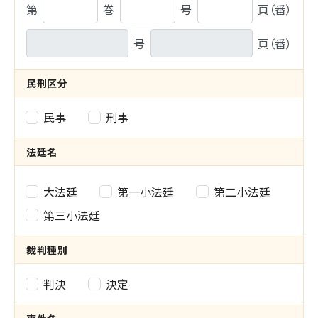
判
例
第
巻
号
頁（番）
例
集
裁
号
頁（番）
集
判
民刑区分
集
民事
刑事
民
刑
法廷名
区
法
大法廷
第一小法廷
第二小法廷
分
廷
第三小法廷
の
名
裁判種別
選
の
択
判決
決定
裁
選
判