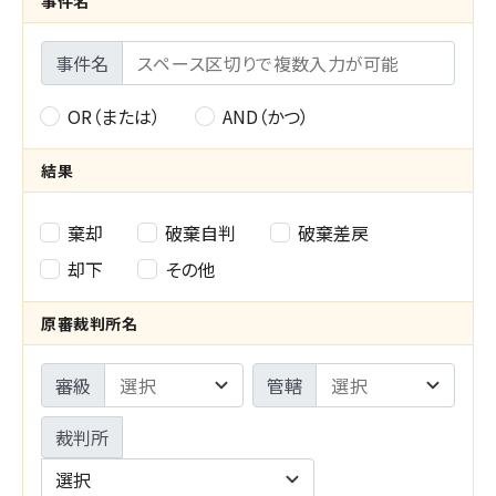
事件名
択
種
事件名
別
の
OR（または）
AND（かつ）
事
選
件
結果
択
名
結
棄却
破棄自判
破棄差戻
-
果
却下
その他
検
の
原審裁判所名
索
選
条
審級
管轄
択
件
裁判所
の
選択