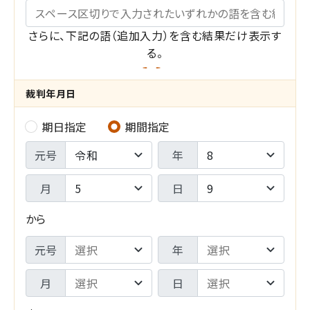
キーワード
さらに、下記の語（追加入力）を含む結果だけ表示す
る。
裁判年月日
期日指定
期間指定
裁
期
判
元号
年
間
年
月
日
F
月
から
R
日
期
元号
年
O
-
間
M
月
日
検
T