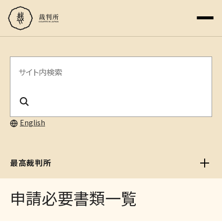
サ
イ
ト
内
English
検
索
最高裁判所
申請必要書類一覧