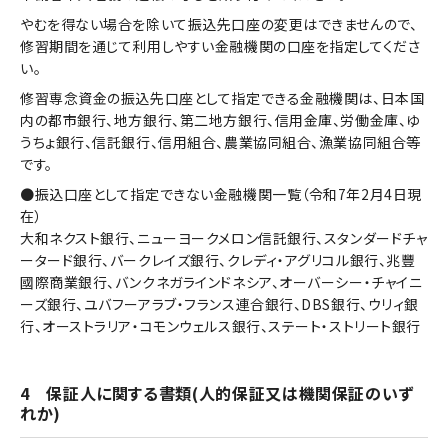
やむを得ない場合を除いて振込先口座の変更はできませんので、
修習期間を通じて利用しやすい金融機関の口座を指定してくださ
い。
修習専念資金の振込先口座として指定できる金融機関は、日本国
内の都市銀行、地方銀行、第二地方銀行、信用金庫、労働金庫、ゆ
うちょ銀行、信託銀行、信用組合、農業協同組合、漁業協同組合等
です。
●振込口座として指定できない金融機関一覧（令和7年2月4日現
在）
大和ネクスト銀行、ニューヨークメロン信託銀行、スタンダードチャ
ータード銀行、バークレイズ銀行、クレディ・アグリコル銀行、兆豐
國際商業銀行、バンクネガラインドネシア、オーバーシー・チャイニ
ーズ銀行、ユバフーアラブ・フランス連合銀行、DBS銀行、ウリィ銀
行、オーストラリア・コモンウェルス銀行、ステート・ストリート銀行
4 保証人に関する書類(人的保証又は機関保証のいず
れか)