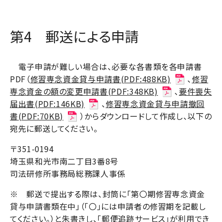
第4 郵送による申請
電子申請が難しい場合は、必要な各書類を各申請書
PDF（
修習専念資金貸与申請書(PDF:488KB)
、
修習
専念資金の額の変更申請書(PDF:348KB)
、
要件喪失
届出書(PDF:146KB)
、
修習専念資金貸与申請撤回
書(PDF:70KB)
）からダウンロードして作成し、以下の
宛先に郵送してください。
〒351-0194
埼玉県和光市南二丁目3番8号
司法研修所事務局総務課人事係
※ 郵送で提出する際は、封筒に「第〇期修習専念資金
貸与申請書類在中」（「〇」には申請者の修習期を記載し
てください。）と朱書きし、「郵便追跡サービス」が利用でき