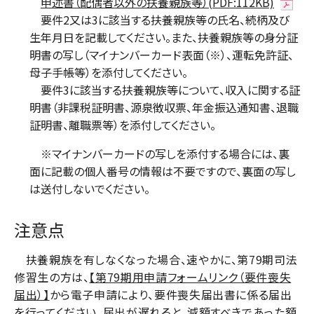
申述書（配偶者以外の扶養親族等）(PDF:112KB)
要件2又は3に該当する扶養親族等の氏名、続柄及び
生年月日を記載してください。また、扶養親族等の身分証
明書の写し（マイナンバーカード表面（※）、運転免許証、
母子手帳等）を添付してください。
要件3に該当する扶養親族等について、収入に関する証
明書（非課税証明書、源泉徴収票、年金振込通知書、退職
証明書、離職票等）を添付してください。
※マイナンバーカードの写しを添付する場合には、裏
面に記載の個人番号の情報は不要ですので、裏面の写し
は送付しないでください。
注意点
扶養親族を有しなくなった場合、速やかに、第79期司法
修習生の方は、
【第79期用申請フォームリンク（要件喪失
届出）】
から電子申請により、要件喪失届出書に係る届出
を行ってください。届出が遅れると、減額すべきであった額