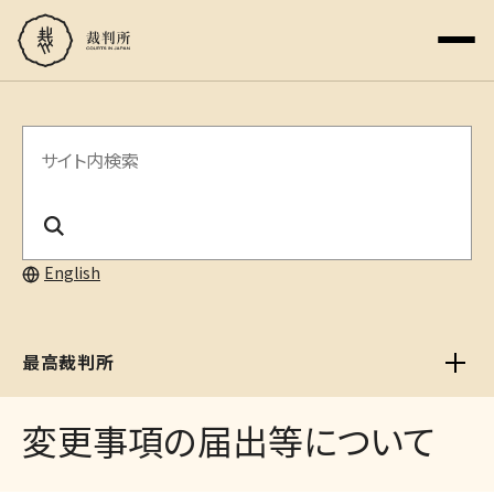
サ
イ
ト
内
English
検
索
最高裁判所
変更事項の届出等について