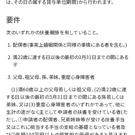
は、その日の属する貸与単位期間)から行われます。
要件
次のいずれかの扶養親族を有していること。
配偶者(事実上婚姻関係と同様の事情にある者を含む。)
満22歳に達する日以後の最初の3月31日までの間にある
子
父母、祖父母、孫、弟妹、重度心身障害者
(1)満60歳以上の父母若しくは祖父母、(2)満22歳に達
する日以後の最初の3月31日までの間にある孫若しくは
弟妹、又は(3)重度心身障害者のいずれかであって、他に
生計の途がなく主として申請者の扶養を受けている者(た
だし、①申請者の配偶者、兄弟姉妹等が受ける扶養手当
又はこれに相当する手当の支給の基礎となっている者及
び②年額130万円以上の恒常的な所得があると見込まれ