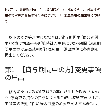
トップ
/
最高裁判所
/
司法研修所
/
司法修習
/
司法修習
生の修習専念資金の貸与等について
/
変更事項の届出等につい
て
以下の変更等が生じた場合は、貸与期間中（修習期間
中）の方は司法研修所総務課人事係に、据置期間・返還期
間中の方は最高裁判所経理局主計課出納係に各書類を
提出してください｡
第1 【貸与期間中の方】変更事項
の届出
修習期間中に次の1又は2の事由が生じた場合であって
も、修習専念資金の貸与に関する手続は原則不要ですが、
申請者の改姓に伴い振込口座の名義を変更する場合は事