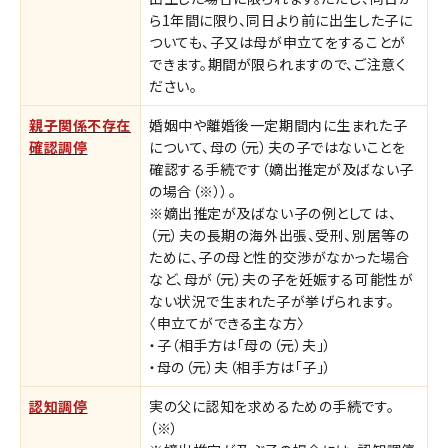
ら1年間に限り、同日より前に出生した子に
ついても、子又は母が申立てをすることが
できます。期間が限られますので、ご注意く
ださい。
親子関係不存在
婚姻中や離婚後一定期間内に生まれた子
確認調停
について、母の（元）夫の子ではないことを
確認する手続です（嫡出推定が及ばない子
の場合（※））。
※嫡出推定が及ばない子の例としては、
（元）夫の長期の海外出張、受刑、別居等の
ために、子の母と性的交渉がなかった場合
など、母が（元）夫の子を妊娠する可能性が
ない状況で生まれた子が挙げられます。
〈申立てができる主な方〉
・子（相手方は「母の（元）夫」）
・母の（元）夫（相手方は「子」）
認知調停
実の父に認知を求めるための手続です。
（※）