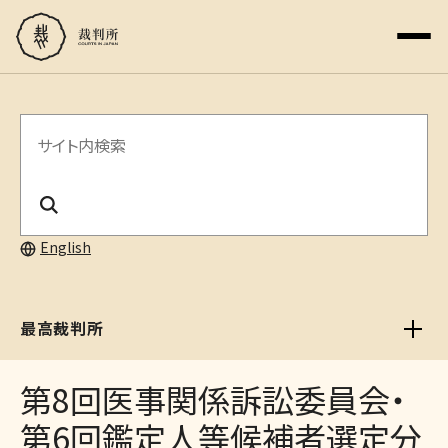
サ
イ
ト
内
English
検
索
最高裁判所
第8回医事関係訴訟委員会・
第6回鑑定人等候補者選定分