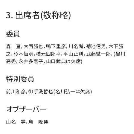
3. 出席者(敬称略)
委員
森 亘，大西勝也，鴨下重彦，川名尚，菊池信男，木下勝
之，杉本恒明，橋元四郎平，平山正剛，武藤徹一郎，(黒川
高秀，永井多惠子，山口武典は欠席)
特別委員
前川和彦，御手洗哲也(名川弘一は欠席)
オブザーバー
山名 学，角 隆博