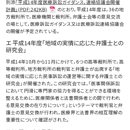
別添
「平成14年度医療訴訟ガイダンス，連絡協議会開催
計画」(PDF:242KB)
のとおり，平成14年度は，36の地
方裁判所で，医療機関と裁判所，弁護士会等の意見交流
の場として，医療訴訟ガイダンス又は医療訴訟連絡協議会
の開催が予定されている。
エ 平成14年度「地域の実情に応じた弁護士との
研究会」
平成14年10月から11月にかけて，6つの高等裁判所で，高
等裁判所，地方裁判所の裁判官と弁護士が出席する「地
域の実情に応じた民事訴訟の運営等に関する弁護士との
研究会」が開催された。この研究会では，「医事関係訴訟
において円滑に専門家の協力を得ることができる環境を
整えるために，医療関係者と法曹関係者との間で行われ
る意見交換の在り方について」というテーマで裁判官と弁
護士の意見交換が行われ，医療界と法曹界の相互理解の
重要性について確認がされた。