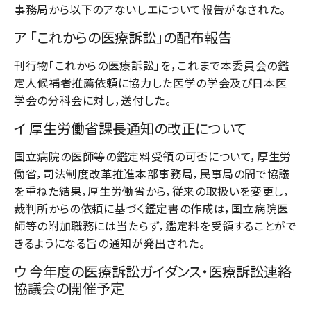
事務局から以下のアないしエについて報告がなされた。
ア 「これからの医療訴訟」の配布報告
刊行物「これからの医療訴訟」を，これまで本委員会の鑑
定人候補者推薦依頼に協力した医学の学会及び日本医
学会の分科会に対し，送付した。
イ 厚生労働省課長通知の改正について
国立病院の医師等の鑑定料受領の可否について，厚生労
働省，司法制度改革推進本部事務局，民事局の間で協議
を重ねた結果，厚生労働省から，従来の取扱いを変更し，
裁判所からの依頼に基づく鑑定書の作成は，国立病院医
師等の附加職務には当たらず，鑑定料を受領することがで
きるようになる旨の通知が発出された。
ウ 今年度の医療訴訟ガイダンス・医療訴訟連絡
協議会の開催予定