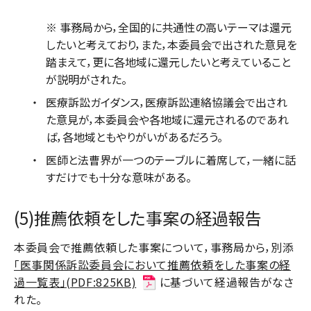
※ 事務局から，全国的に共通性の高いテーマは還元
したいと考えており，また，本委員会で出された意見を
踏まえて，更に各地域に還元したいと考えていること
が説明がされた。
医療訴訟ガイダンス，医療訴訟連絡協議会で出され
た意見が，本委員会や各地域に還元されるのであれ
ば，各地域ともやりがいがあるだろう。
医師と法曹界が一つのテーブルに着席して，一緒に話
すだけでも十分な意味がある。
(5)推薦依頼をした事案の経過報告
本委員会で推薦依頼した事案について，事務局から，別添
「医事関係訴訟委員会において推薦依頼をした事案の経
過一覧表」(PDF:825KB)
に基づいて経過報告がなさ
れた。