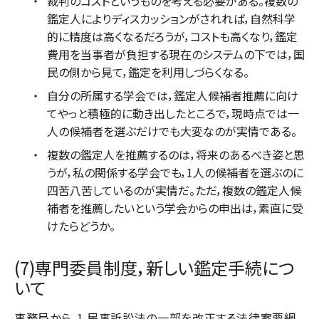
裁判のコストというものを考える必要がある。複数の
鑑定人によりディスカッションがされれば，自然科学
的に精度は高くなるだろうが，コストも高くなり，鑑定
費用を当事者が負担する現在のシステムの下では，国
民の側から見て，鑑定を利用しづらくなる。
自分の所属する学会では，鑑定人候補者推薦に向け
てやっと積極的に動き出したところで，現時点では一
人の候補者を選ぶだけでも大変なのが実情である。
複数の鑑定人を推薦するのは，将来のあるべき姿と思
うが，私の関係する学会でも，1人の候補者を選ぶのに
四苦八苦しているのが実情だ。ただ，複数の鑑定人候
補者を推薦したいという学会からの申出は，素直に受
けたらどうか。
(7)専門委員制度，新しい鑑定手続につ
いて
事務局から，1.民事訴訟法の一部を改正する法律案要綱