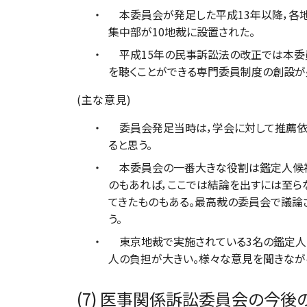
本委員会が発足した平成13年以降，各
集中部が10地裁に設置された。
平成15年の民事訴訟法の改正では本委
を聴くことができる専門委員制度の創設が
(主な意見)
委員会発足当時は，学会に対して推薦依頼
ると思う。
本委員会の一番大きな役割は鑑定人候補
のもあれば，ここでは結論を出すには至ら
てきたものもある。最高裁の委員会で議論
う。
東京地裁で実施されている3名の鑑定人に
人の負担が大きい。様々な意見を聞きなが
(7) 医事関係訴訟委員会の今後