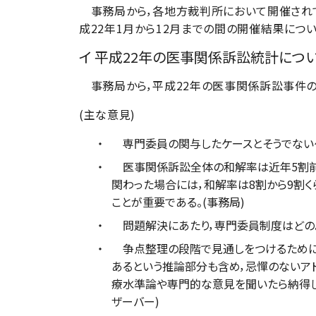
事務局から，各地方裁判所において開催され
成22年1月から12月までの間の開催結果につ
イ 平成22年の医事関係訴訟統計につ
事務局から，平成22年の医事関係訴訟事件の
(主な意見)
専門委員の関与したケースとそうでない
医事関係訴訟全体の和解率は近年5割前後
関わった場合には，和解率は8割から9割
ことが重要である。(事務局)
問題解決にあたり，専門委員制度はどのよ
争点整理の段階で見通しをつけるために，
あるという推論部分も含め，忌憚のないアド
療水準論や専門的な意見を聞いたら納得し
ザーバー)