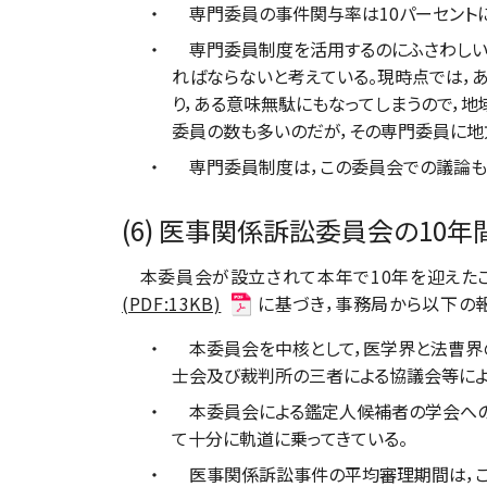
専門委員の事件関与率は10パーセントに
専門委員制度を活用するのにふさわしい
ればならないと考えている。現時点では，
り，ある意味無駄にもなってしまうので，
委員の数も多いのだが，その専門委員に地
専門委員制度は，この委員会での議論も踏
(6) 医事関係訴訟委員会の1
本委員会が設立されて本年で10年を迎えたこ
(PDF:13KB)
に基づき，事務局から以下の
本委員会を中核として，医学界と法曹界の
士会及び裁判所の三者による協議会等によ
本委員会による鑑定人候補者の学会への依
て十分に軌道に乗ってきている。
医事関係訴訟事件の平均審理期間は，この1