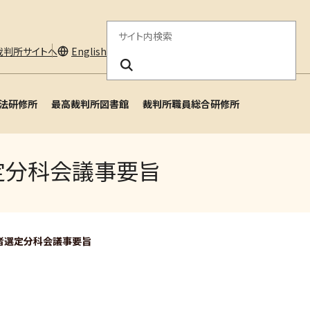
サ
裁判所サイトへ
English
イ
ト
法研修所
最高裁判所図書館
裁判所職員総合研修所
内
検
索
定分科会議事要旨
補者選定分科会議事要旨