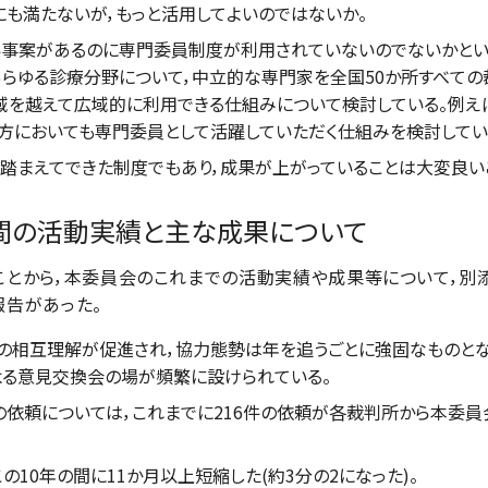
も満たないが，もっと活用してよいのではないか。
事案があるのに専門委員制度が利用されていないのでないかという
あらゆる診療分野について，中立的な専門家を全国50か所すべて
地域を越えて広域的に利用できる仕組みについて検討している。例え
方においても専門委員として活躍していただく仕組みを検討している
まえてできた制度でもあり，成果が上がっていることは大変良い
0年間の活動実績と主な成果について
とから，本委員会のこれまでの活動実績や成果等について，別
報告があった。
相互理解が促進され，協力態勢は年を追うごとに強固なものとなっ
る意見交換会の場が頻繁に設けられている。
頼については，これまでに216件の依頼が各裁判所から本委員会
0年の間に11か月以上短縮した(約3分の2になった)。