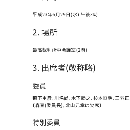
平成23年6月29日(水) 午後3時
2. 場所
最高裁判所中会議室(2階)
3. 出席者(敬称略)
委員
鴨下重彦，川名尚，木下勝之，杉本恒明，三羽正
〔森亘(委員長)，北山元章は欠席〕
特別委員