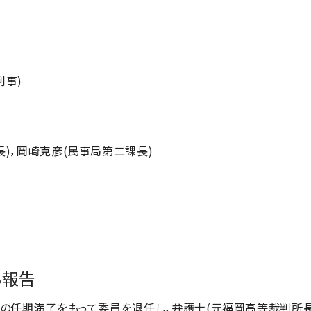
判事)
長)，岡崎克彦(民事局第二課長)
る報告
の任期満了をもって委員を退任し，弁護士(元福岡高等裁判所長