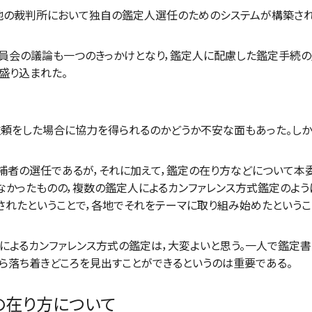
地の裁判所において独自の鑑定人選任のためのシステムが構築さ
員会の議論も一つのきっかけとなり，鑑定人に配慮した鑑定手続
盛り込まれた。
をした場合に協力を得られるのかどうか不安な面もあった。しか
者の選任であるが，それに加えて，鑑定の在り方などについて本委
なかったものの，複数の鑑定人によるカンファレンス方式鑑定のよ
されたということで，各地でそれをテーマに取り組み始めたというこ
よるカンファレンス方式の鑑定は，大変よいと思う。一人で鑑定
ら落ち着きどころを見出すことができるというのは重要である。
の在り方について