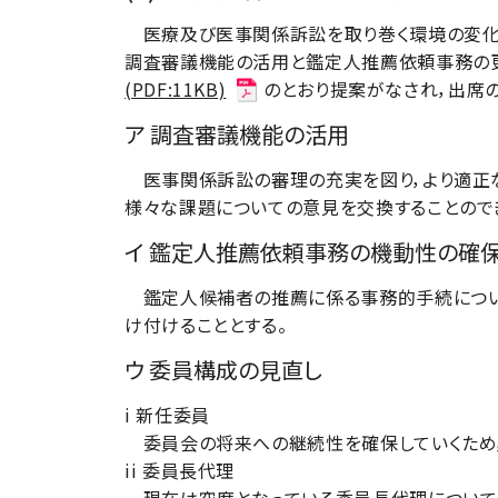
医療及び医事関係訴訟を取り巻く環境の変化に
調査審議機能の活用と鑑定人推薦依頼事務の
(PDF:11KB)
のとおり提案がなされ，出席
ア 調査審議機能の活用
医事関係訴訟の審理の充実を図り，より適正な
様々な課題についての意見を交換することのでき
イ 鑑定人推薦依頼事務の機動性の確
鑑定人候補者の推薦に係る事務的手続について
け付けることとする。
ウ 委員構成の見直し
i 新任委員
委員会の将来への継続性を確保していくため，
ii 委員長代理