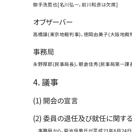
御手洗哲也[名川弘一，前川和彦は欠席]
オブザーバー
高橋譲(東京地裁判事)，徳岡由美子(大阪地裁
事務局
永野厚郎(民事局長)，朝倉佳秀(民事局第一課
4. 議事
(1) 開会の宣言
(2) 委員の退任及び就任に関す
事務局から，菊池信男氏が平成23年6月24日