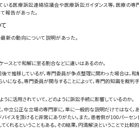
ている医療訴訟連絡協議会や医療訴訟ガイダンス等，医療の専
いて報告があった。
いて
最新の動向について説明があった。
ケースとで和解に至る割合などに違いはあるのか。
で推移しているが，専門委員が争点整理に関わった場合は，和解
くらいになる。専門委員が関与することによって，専門的知識を裁判
うに活用されていて，どのように訴訟手続に影響しているのか。
中立公正な立場の専門家に，単に一般的な説明だけではなく，あ
バイスを頂けると非常にありがたい。また，患者側が100パーセ
てくれるということもある。その結果，円満解決ということで比較的