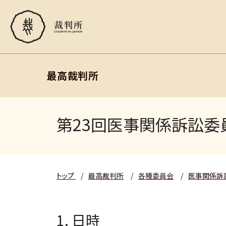
最高裁判所
第23回医事関係訴訟委
トップ
/
最高裁判所
/
各種委員会
/
医事関係訴
1. 日時