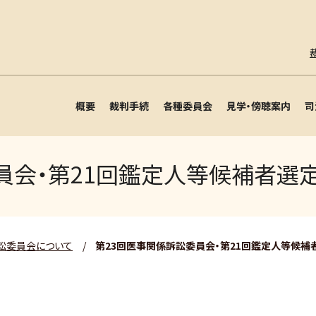
概要
裁判手続
各種委員会
見学・傍聴案内
司
員会・第21回鑑定人等候補者選
訟委員会について
/
第23回医事関係訴訟委員会・第21回鑑定人等候