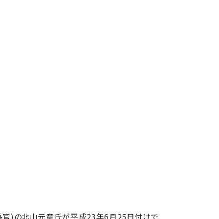
官)の北山元章氏が平成23年6月25日付けで