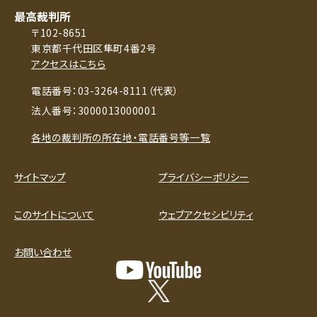
最高裁判所
〒102-8651
東京都千代田区隼町4番2号
アクセスはこちら
電話番号：03-3264-8111（代表）
法人番号：3000013000001
各地の裁判所の所在地・電話番号等一覧
サイトマップ
プライバシーポリシー
このサイトについて
ウェブアクセシビリティ
お問い合わせ