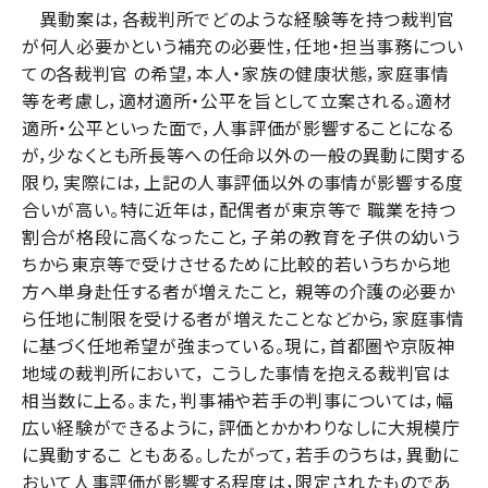
異動案は，各裁判所でどのような経験等を持つ裁判官
が何人必要かという補充の必要性，任地・担当事務につい
ての各裁判官 の希望，本人・家族の健康状態，家庭事情
等を考慮し，適材適所・公平を旨として立案される。適材
適所・公平といった面で，人事評価が影響することになる
が，少なくとも所長等への任命以外の一般の異動に関する
限り，実際には，上記の人事評価以外の事情が影響する度
合いが高い。特に近年は，配偶者が東京等で 職業を持つ
割合が格段に高くなったこと，子弟の教育を子供の幼いう
ちから東京等で受けさせるために比較的若いうちから地
方へ単身赴任する者が増えたこと， 親等の介護の必要か
ら任地に制限を受ける者が増えたことなどから，家庭事情
に基づく任地希望が強まっている。現に，首都圏や京阪神
地域の裁判所において， こうした事情を抱える裁判官は
相当数に上る。また，判事補や若手の判事については，幅
広い経験ができるように，評価とかかわりなしに大規模庁
に異動するこ ともある。したがって，若手のうちは，異動に
おいて人事評価が影響する程度は，限定されたものであ