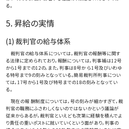
る。
5. 昇給の実情
(1) 裁判官の給与体系
裁判官の給与体系については，裁判官の報酬等に関す
る法律に定められており，報酬については，判事補は12号
から1号までの12の，また，判事は8号か ら1号及びいわゆ
る特号まで9の刻みとなっている。簡易裁判所判事につい
ては，17号から1号及び特号までの18の刻みとなってい
る。
現在の報 酬制度については，号の刻みが細かすぎて，裁
判官の職務にふさわしくないのではないかという議論が
従来からあるが，裁判官といえども次第に経験を積んでよ
り責任の重いポストに就いていくという面があり，判事の