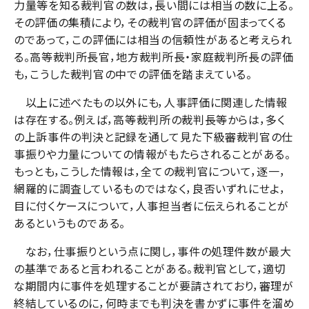
力量等を知る裁判官の数は，長い間には相当の数に上る。
その評価の集積により，その裁判官の評価が固まってくる
のであって，この評価には相当の信頼性があると考えられ
る。高等裁判所長官，地方裁判所長・家庭裁判所長の評価
も，こうした裁判官の中での評価を踏まえている。
以上に述べたもの以外にも，人事評価に関連した情報
は存在する。例えば，高等裁判所の裁判長等からは，多く
の上訴事件の判決と記録を通して見た下級審裁判官の仕
事振りや力量についての情報がもたらされることがある。
もっとも，こうした情報は，全ての裁判官について，逐一，
網羅的に調査しているものではなく，良否いずれにせよ，
目に付くケースについて，人事担当者に伝えられることが
あるというものである。
なお，仕事振りという点に関し，事件の処理件数が最大
の基準であると言われることがある。裁判官として，適切
な期間内に事件を処理することが要請されており，審理が
終結しているのに，何時までも判決を書かずに事件を溜め