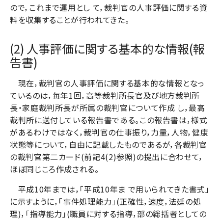
ので，これまで運用とし て，裁判官の人事評価に関する資
料を収集することが行われてきた。
(2) 人事評価に関する基本的な情報(報
告書)
現在，裁判官の人事評価に関する基本的な情報となっ
ているのは，毎年1回，高等裁判所長官及び地方裁判所
長・家庭裁判所長が所属の裁判官について作成 し，最高
裁判所に送付している報告書である。この報告書は，様式
があるわけではなく，裁判官の仕事振り，力量，人物，健康
状態等について，自由に記載したものであるが，各裁判官
の裁判官第二カード(前記4(2)参照)の提出に合わせて，
ほぼ同じころ作成される。
平成10年までは，「平成10年ま で用いられてきた書式」
に示すように，「事件処理能力」(正確性，速度，法廷の処
理)，「指導能力」(職員に対する指導，部の総括者としての