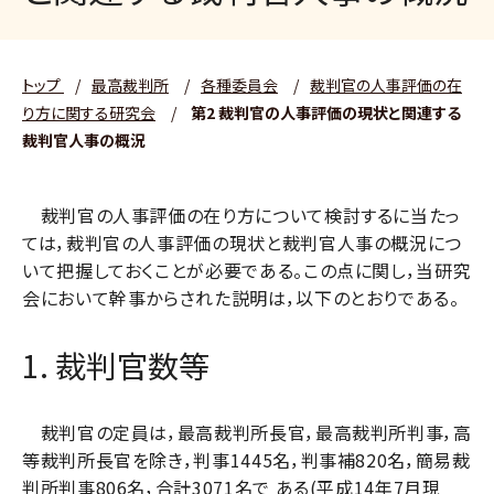
トップ
/
最高裁判所
/
各種委員会
/
裁判官の人事評価の在
り方に関する研究会
/
第2 裁判官の人事評価の現状と関連する
裁判官人事の概況
裁判官の人事評価の在り方について検討するに当たっ
ては，裁判官の人事評価の現状と裁判官人事の概況につ
いて把握しておくことが必要である。この点に関し，当研究
会において幹事からされた説明は，以下のとおりである。
1. 裁判官数等
裁判官の定員は，最高裁判所長官，最高裁判所判事，高
等裁判所長官を除き，判事1445名，判事補820名，簡易裁
判所判事806名，合計3071名で ある(平成14年7月現